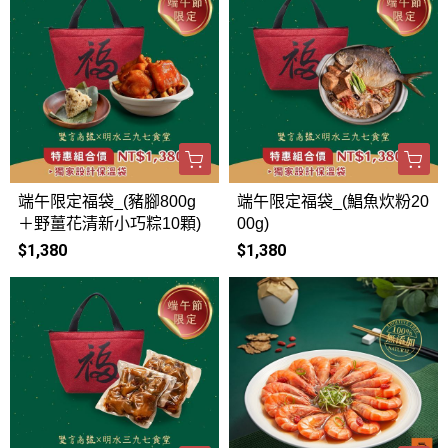
端午限定福袋_(豬腳800g
端午限定福袋_(鯧魚炊粉20
＋野薑花清新小巧粽10顆)
00g)
$1,380
$1,380