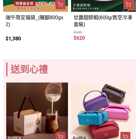
端午限定福袋_(豬腳800gx
甘露甜醉蝦(600g/真空冷凍
2)
盒裝)
$680
$620
$1,380
送到心禮