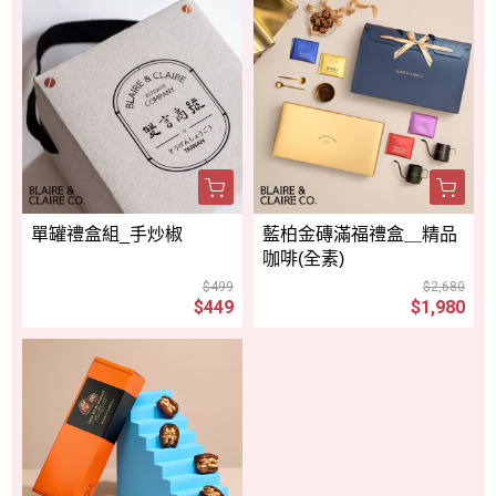
單罐禮盒組_手炒椒
藍柏金磚滿福禮盒＿精品
咖啡(全素)
$499
$2,680
$449
$1,980