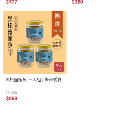
$777
$380
黑松露鮪魚-三入組 / 奢華饗宴
$2,400
$888
關於雙言商號