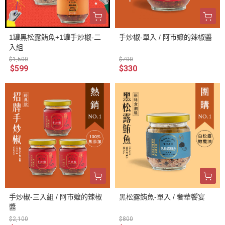
1罐黑松露鮪魚+1罐手炒椒-二
手炒椒-單入 / 阿市嬤的辣椒醬
入組
$1,500
$700
$599
$330
手炒椒-三入組 / 阿市嬤的辣椒
黑松露鮪魚-單入 / 奢華饗宴
醬
$2,100
$800