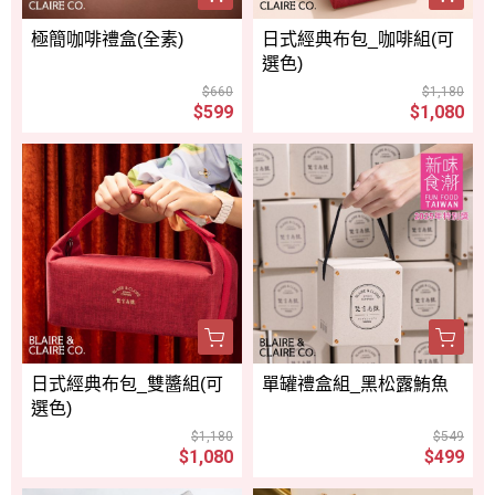
極簡咖啡禮盒(全素)
日式經典布包_咖啡組(可
選色)
$660
$1,180
$599
$1,080
日式經典布包_雙醬組(可
單罐禮盒組_黑松露鮪魚
選色)
$1,180
$549
$1,080
$499