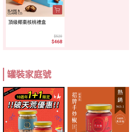
頂級椰棗核桃禮盒
$520
$468
罐裝家庭號